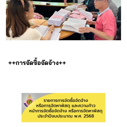
++การจัดซื้อจัดจ้าง++