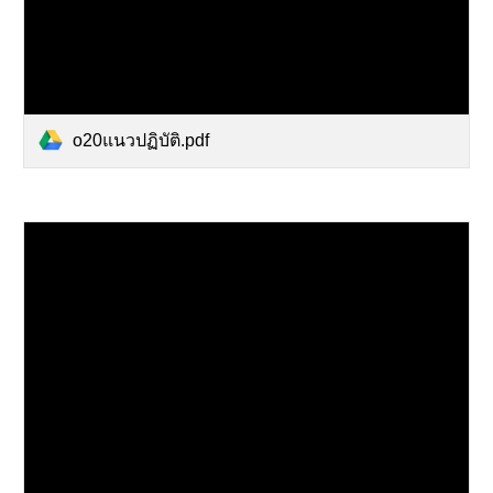
o20แนวปฏิบัติ.pdf